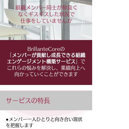
組織メンバー同士が仲良く
なく
ギスギスした状況で
仕事を
していませんか
BrillanteCoreの
「
メンバーが貢献し成長できる組織
エンゲージメント構築サービス
」で
これらの悩みを解決し、業績向上へ
向かっていくことができます
サービスの特長
●メンバー一人ひとりと向き合い現状
を把握します