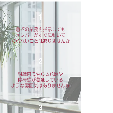
1
急ぎの業務を指示しても
メンバーがすぐに動いて
くれない
ことはありませんか
2
組織内にやらされ感や
停滞感が蔓延している
ような雰囲気はありませんか
3