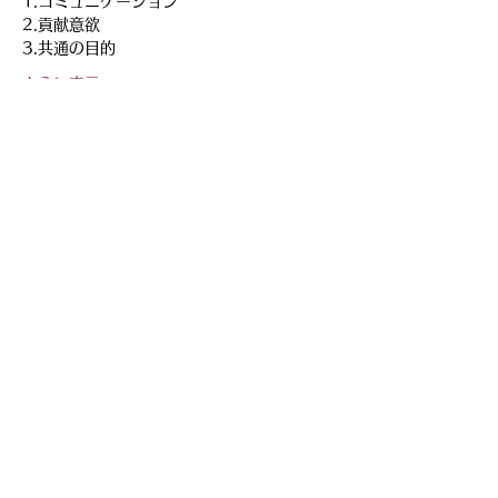
1.コミュニケーション
2.貢献意欲
3.共通の目的
さらに表示
このイベントをシェア
BrillanteCore
Email:
info@brillantecore.com
フォローをお待ちしています
！
​Privacy Policy
特定商取引に基づく表記
​© 2024 by BrillanteCore