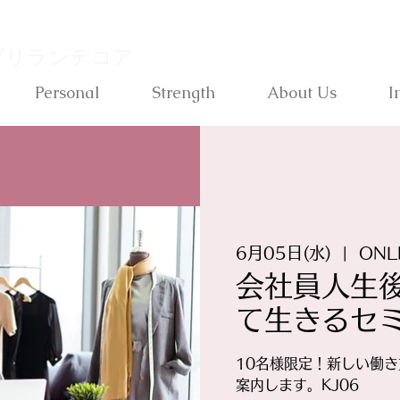
ブリランテコア
Personal
Strength
About Us
I
6月05日(水)
  |  
ONL
会社員人生
て生きるセ
10名様限定！新しい働
案内します。KJ06