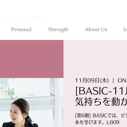
ブリランテコア
Personal
Strength
About Us
I
11月09日(木)
  |  
ON
[BASIC-
気持ちを動か
[第6期] BASICで
本を学びます。LB09