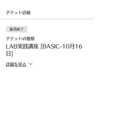
BA1 [前半] 90分
言葉のパターンの種類を知り、概要を把
チケット詳細
握します
・LABプロファイルとは
・カテゴリーとパターンを知る
販売終了
・パターンを見つける
BA2 [後半] 90分
チケットの種類
自分のパターンの種類を把握し、相手の
LAB実践講座 [BASIC-10月16
言葉からどのようなパターンを使っているか
日]
を把握します
・自分のパターンを知る
詳細を見る
・質問の方法
・ビジネス環境で相手の言葉からパター
価格
ンを見つける
￥16,500
■■開催スケジュール■■
第30期：2024年10月16日(水)
BA1：18:00-19:30
このイベントをシェア
BA2：20:00-21:30
※両方ご受講いただくことで修了となりま
す