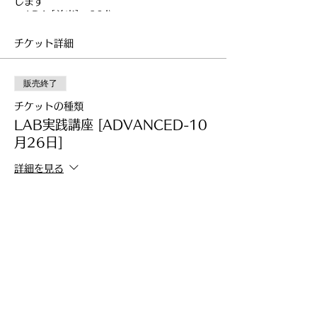
します
AD1 [前半] 90分
言葉のパターンを把握し、正しく返す方
法を学びます
チケット詳細
・文章や会話からパターンを見つける
・相手に合わせた返答をする
販売終了
AD2 [後半] 90分
様々なシーンから、相手を導くパターン
チケットの種類
の使い方を学びます
LAB実践講座 [ADVANCED-10
・メールや会話から最適な返答をする
月26日]
・相手を導く(納得する)返答をする
・相手を動かす文章を作成する
詳細を見る
価格
■■開催スケジュール■■
￥22,000
第14期 2024年10月26日(土)
AD1：13:00-15:30
AD2：16:00-17:30
※両方ご受講いただくことで修了となりま
このイベントをシェア
す