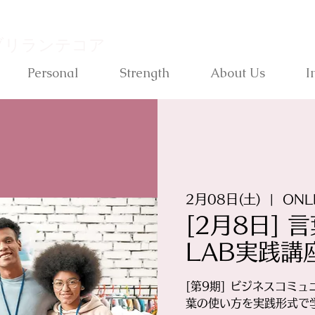
ブリランテコア
Personal
Strength
About Us
I
2月08日(土)
  |  
ONL
[2月8日]
LAB実践講座
[第9期] ビジネスコミ
葉の使い方を実践形式で